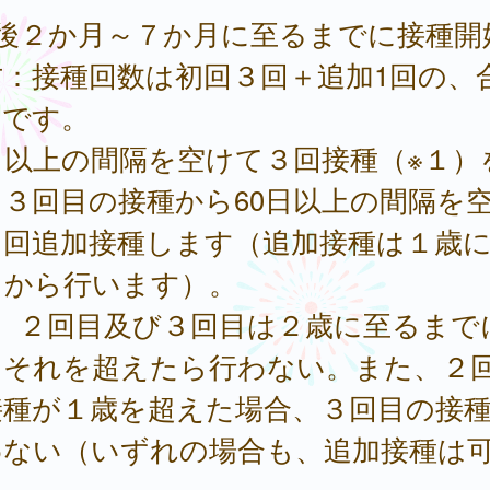
生後２か月～７か月に至るまでに接種開
方：接種回数は初回３回＋追加1回の、
回です。
日以上の間隔を空けて３回接種（※１）
３回目の接種から60日以上の間隔を
１回追加接種します（追加接種は１歳
てから行います）。
１ ２回目及び３回目は２歳に至るまで
、それを超えたら行わない。また、２
接種が１歳を超えた場合、３回目の接
わない（いずれの場合も、追加接種は