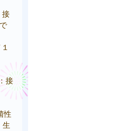
：接
で
て１
：接
菌性
、生