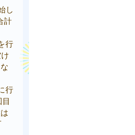
始し
合計
を行
空け
にな
に行
回目
種は
可