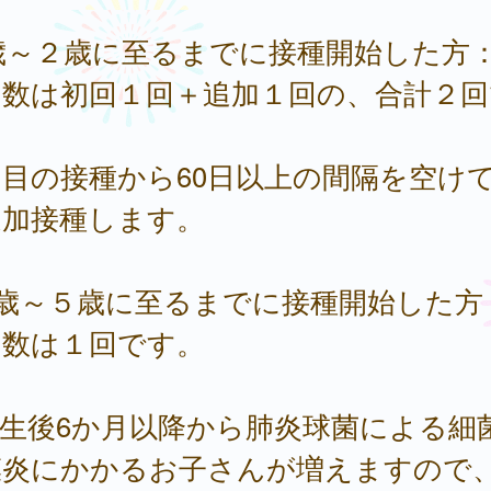
1歳～２歳に至るまでに接種開始した方
回数は初回１回＋追加１回の、合計２回
。
目の接種から60日以上の間隔を空け
追加接種します。
２歳～５歳に至るまでに接種開始した方
回数は１回です。
 生後6か月以降から肺炎球菌による細
膜炎にかかるお子さんが増えますので