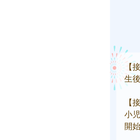
【
生後
【
小
開