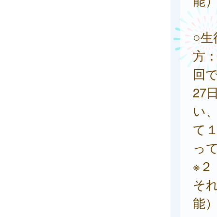
能
○
方
回
27
い、
て
っ
※
そ
能