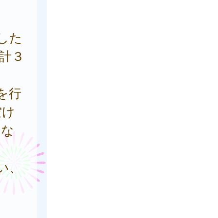
した
計３
を行
空け
にな
い、