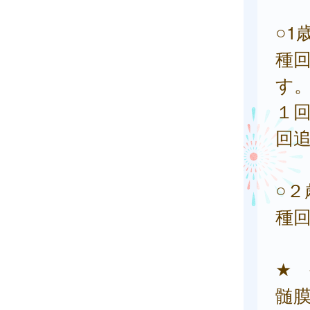
○
種
す
１回
回
○
種
★
髄