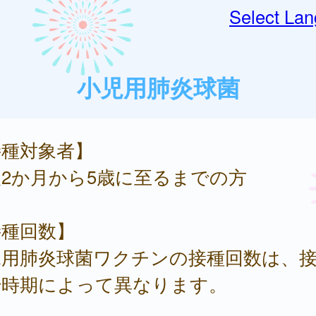
Select La
小児用肺炎球菌
接種対象者】
2か月から5歳に至るまでの方
接種回数】
児用肺炎球菌ワクチンの接種回数は、
始時期によって異なります。