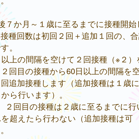
）。
生後７か月～１歳に至るまでに接種開始
：接種回数は初回２回＋追加１回の、合
です。
日以上の間隔を空けて２回接種（※２）
２回目の接種から60日以上の間隔を
１回追加接種します（追加接種は１歳
てから行います）。
２ ２回目の接種は２歳に至るまでに行
れを超えたら行わない（追加接種は可
）。