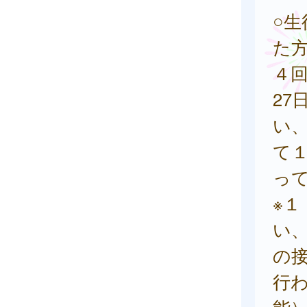
○
た
４
27
い、
て
っ
※
い
の
行