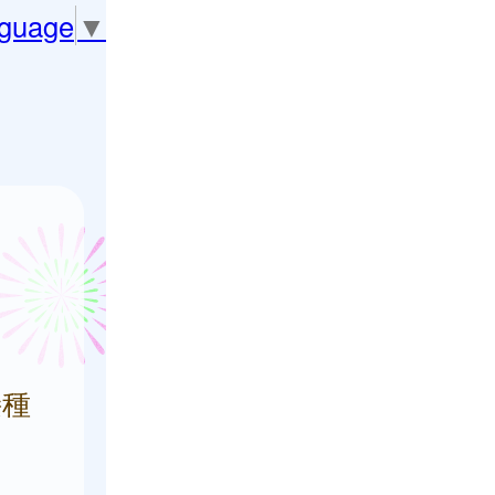
nguage
▼
接種