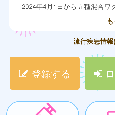
も
流行疾患情
登録する
ロ