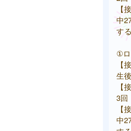
【
中2
す
①
【
生後
【
3回
【
中2