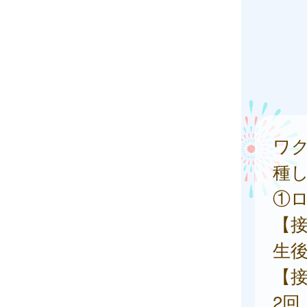
ワ
種
①
【
生後
【
2回