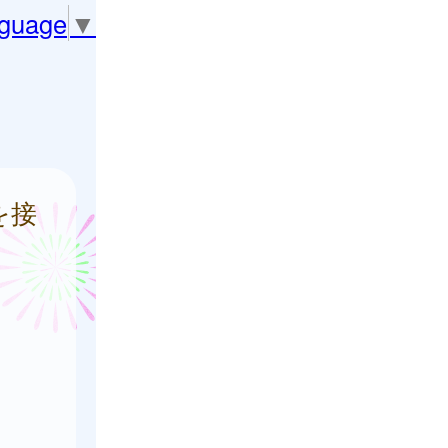
nguage
▼
を接