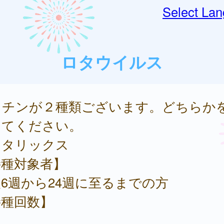
Select La
ロタウイルス
クチンが２種類ございます。どちらか
してください。
ロタリックス
接種対象者】
6週から24週に至るまでの方
接種回数】