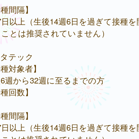
接種間隔】
7日以上（生後14週6日を過ぎて接種を
ることは推奨されていません）
ロタテック
接種対象者】
6週から32週に至るまでの方
接種回数】
接種間隔】
7日以上（生後14週6日を過ぎて接種を